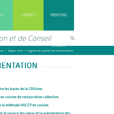
FS
CONTACT
MENTIONS
on et de Conseil
LÉGALES
eil
/
Stages intra
/
Hygiène et qualité de l’alimentation
IMENTATION
e les bases de la CRUsine.
en cuisine de restauration collective.
e la méthode HACCP en cuisine.
r le service des repas et la présentation des