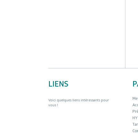
LIENS
P
Men
Voici quelques liens intéressants pour
Acc
vous !
Pr
HY
Tar
Co