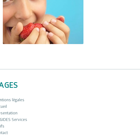
AGES
tions légales
ueil
ésentation
GIDES Services
ifs
ntact