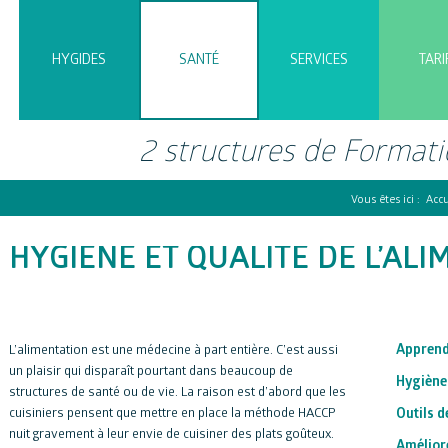
HYGIDES
SANTÉ
SERVICES
TARI
2 structures de Formati
Vous êtes ici :
Accu
HYGIÈNE ET QUALITÉ DE L’AL
Apprendr
L’alimentation est une médecine à part entière. C’est aussi
un plaisir qui disparaît pourtant dans beaucoup de
Hygiène 
structures de santé ou de vie. La raison est d’abord que les
cuisiniers pensent que mettre en place la méthode HACCP
Outils d
nuit gravement à leur envie de cuisiner des plats goûteux.
Améliore