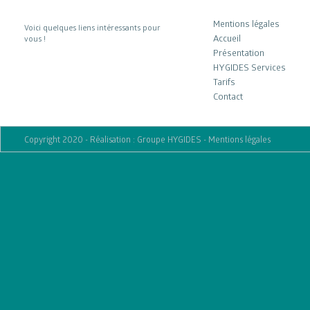
Mentions légales
Voici quelques liens intéressants pour
Accueil
vous !
Présentation
HYGIDES Services
Tarifs
Contact
Copyright 2020 - Réalisation : Groupe HYGIDES
-
Mentions légales