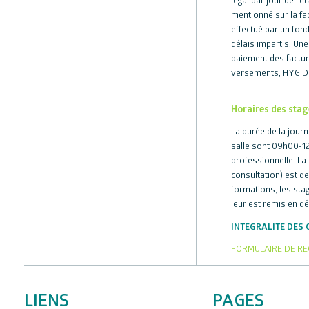
légal par jour de r
mentionné sur la fac
effectué par un fon
délais impartis. Un
paiement des factur
versements, HYGIDES
Horaires des stag
La durée de la journ
salle sont 09h00-12
professionnelle. La 
consultation) est d
formations, les sta
leur est remis en d
INTEGRALITE DES 
FORMULAIRE DE R
LIENS
PAGES